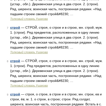
(устар., обл.). Деревенская улица в два строя. 2. (строи).
Ряд, шеренга; воинская часть, построенная рядами. «Над
падшим строем свежий строй&#8230; …
Толковый словарь Ушакова
строй
— СТРОЙ, строя, о строе и в строю, мн. строй, муж.
7
1. (строи). Ряд предметов, расположенных в одну линию
(устар., обл.). Деревенская улица в два строя. 2. (строи).
Ряд, шеренга; воинская часть, построенная рядами. «Над
падшим строем свежий строй&#8230; …
Толковый словарь Ушакова
строй
— СТРОЙ, строя, о строе и в строю, мн. строй, муж.
8
1. (строи). Ряд предметов, расположенных в одну линию
(устар., обл.). Деревенская улица в два строя. 2. (строи).
Ряд, шеренга; воинская часть, построенная рядами. «Над
падшим строем свежий строй&#8230; …
Толковый словарь Ушакова
строй
— строя, о строе, в строе и в строю; мн. строи, ев и
9
строи, ёв; м. 1. о строе, в строю; строи. Ряд солдат,
шеренга; воинская часть, построенная рядами. Встать в с.